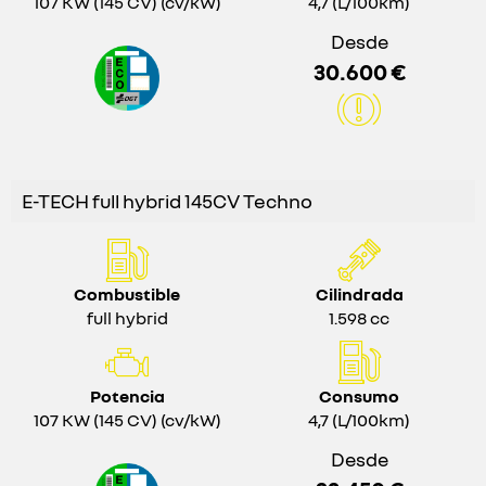
107 KW (145 CV) (cv/kW)
4,7 (L/100km)
Desde
30.600 €
E-TECH full hybrid 145CV Techno
Combustible
Cilindrada
full hybrid
1.598 cc
Potencia
Consumo
107 KW (145 CV) (cv/kW)
4,7 (L/100km)
Desde