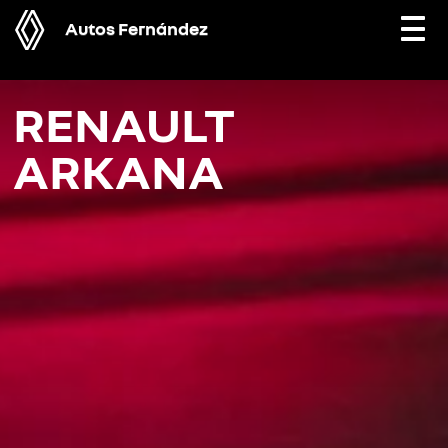
Autos Fernández
Togg
navi
RENAULT
ARKANA