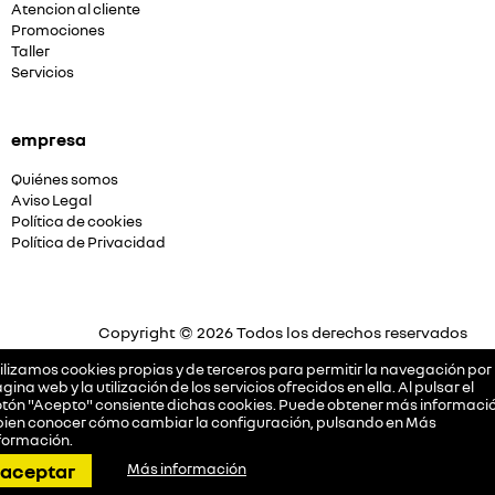
Atencion al cliente
Promociones
Taller
Servicios
empresa
Quiénes somos
Aviso Legal
Política de cookies
Política de Privacidad
Copyright © 2026 Todos los derechos reservados
Plataforma Concesión by
Releasemarketing S.L.
ilizamos cookies propias y de terceros para permitir la navegación por 
gina web y la utilización de los servicios ofrecidos en ella. Al pulsar el
tón "Acepto" consiente dichas cookies. Puede obtener más informació
bien conocer cómo cambiar la configuración, pulsando en
Más
formación
.
llamar
pedir cita
dirección
contactar
aceptar
Más información