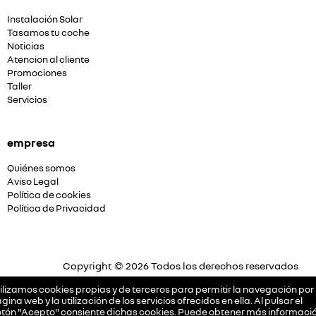
Instalación Solar
Tasamos tu coche
Noticias
Atencion al cliente
Promociones
Taller
Servicios
empresa
Quiénes somos
Aviso Legal
Política de cookies
Política de Privacidad
Copyright © 2026 Todos los derechos reservados
Plataforma Concesión by
Releasemarketing S.L.
ilizamos cookies propias y de terceros para permitir la navegación por 
gina web y la utilización de los servicios ofrecidos en ella. Al pulsar el
tón "Acepto" consiente dichas cookies. Puede obtener más informació