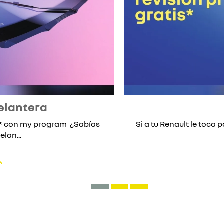
elantera
lo* con my program ¿Sabías
Si a tu Renault le toca p
lan...