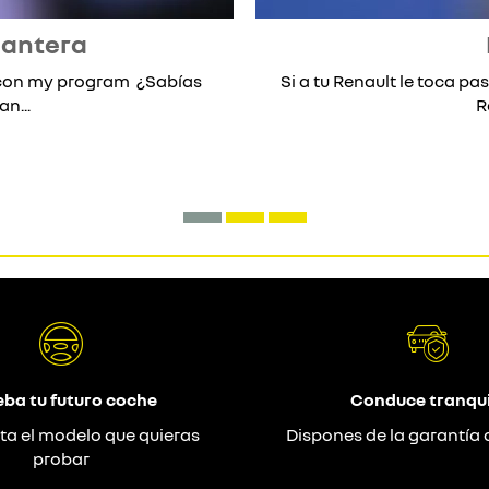
lantera
* con my program ¿Sabías
Si a tu Renault le toca pas
n...
R
eba tu futuro coche
Conduce tranqui
ta el modelo que quieras
Dispones de la garantía 
probar