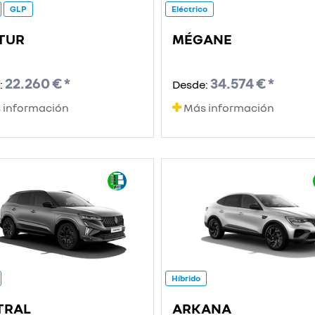
GLP
Eléctrico
TUR
MÉGANE
22.260 € *
34.574 € *
:
Desde:
 información
Más información
Híbrido
TRAL
ARKANA