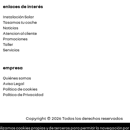
enlaces de interés
Instalación Solar
Tasamos tu coche
Noticias
Atencion al cliente
Promociones
Taller
Servicios
empresa
Quiénes somos
Aviso Legal
Política de cookies
Política de Privacidad
Copyright © 2026 Todos los derechos reservados
Plataforma Concesión by
Releasemarketing S.L.
ilizamos cookies propias y de terceros para permitir la navegación por 