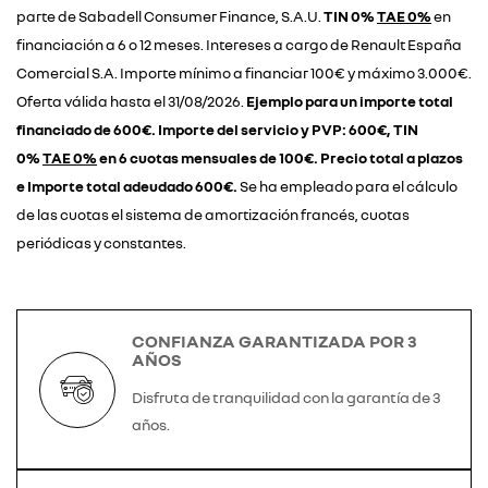
parte de Sabadell Consumer Finance, S.A.U.
TIN 0%
TAE 0%
en
financiación a 6 o 12 meses. Intereses a cargo de Renault España
Comercial S.A. Importe mínimo a financiar 100€ y máximo 3.000€.
Oferta válida hasta el 31/08/2026.
Ejemplo para un importe total
financiado de 600€. Importe del servicio y PVP: 600€, TIN
0%
TAE 0%
en 6 cuotas mensuales de 100€. Precio total a plazos
e Importe total adeudado 600€.
Se ha empleado para el cálculo
de las cuotas el sistema de amortización francés, cuotas
periódicas y constantes.
CONFIANZA GARANTIZADA POR 3
AÑOS
Disfruta de tranquilidad con la garantía de 3
años.