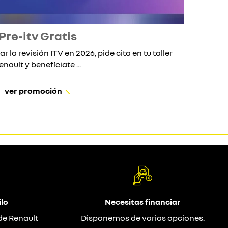
Pre-itv Gratis
ar la revisión ITV en 2026, pide cita en tu taller
Si 
enault y benefíciate ...
ver promoción
lo
Necesitas financiar
de Renault
Disponemos de varias opciones.