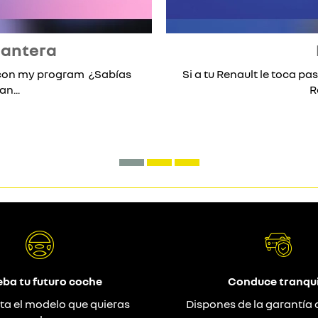
lantera
* con my program ¿Sabías
Si a tu Renault le toca pas
n...
R
eba tu futuro coche
Conduce tranqui
ta el modelo que quieras
Dispones de la garantía 