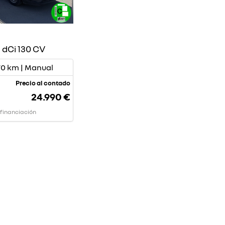
 dCi 130 CV
770 km | Manual
Precio al contado
24.990 €
 financiación