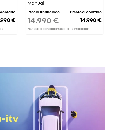
Manual
l contado
Precio financiado
Precio al contado
14.990 €
.990 €
14.990 €
ón
*sujeto a condiciones de financiación