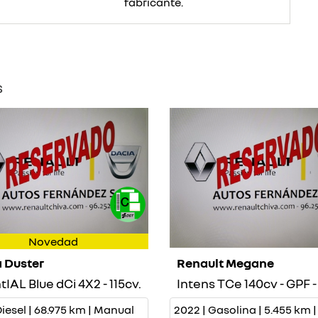
fabricante.
s
Novedad
 Duster
Renault Megane
IAL Blue dCi 4X2 - 115cv.
Diesel | 68.975 km | Manual
2022 | Gasolina | 5.455 km |