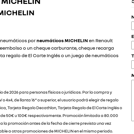
MICHELIN
MICHELIN
N
E
s neumáticos por
neumáticos MICHELIN
en Renault
reembolso o un cheque carburante, cheque recarga
eta regalo de El Corte Inglés o un juego de neumáticos
T
io de 2026 para personas físicas o jurídicas. Por la compra y
4x4, de llanta 16” o superior, el usuario podrá elegir de regalo
, Tarjeta Regalo Decathlon, Tarjeta Regalo de El Corte Inglés o
or de 50€ u 100€ respectivamente. Promoción limitada a 80.000
 la promoción antes de la fecha de cierre prevista una vez
able a otras promociones de MICHELIN en el mismo periodo.