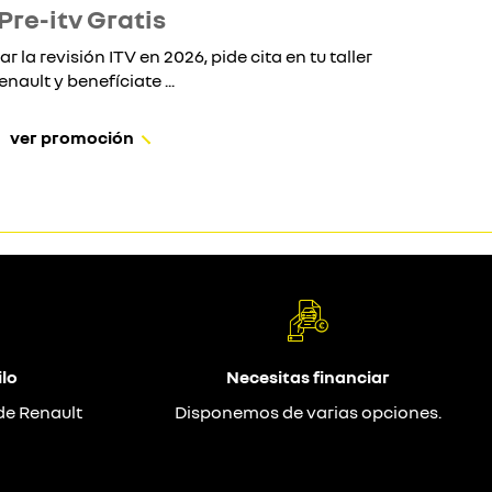
Pre-itv Gratis
ar la revisión ITV en 2026, pide cita en tu taller
Si 
enault y benefíciate ...
ver promoción
lo
Necesitas financiar
de Renault
Disponemos de varias opciones.