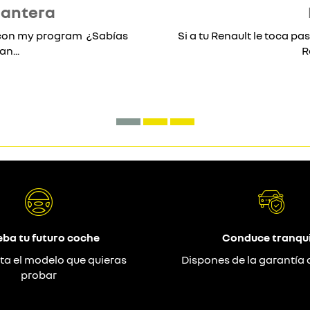
lantera
* con my program ¿Sabías
Si a tu Renault le toca pas
n...
R
eba tu futuro coche
Conduce tranqui
ta el modelo que quieras
Dispones de la garantía 
probar