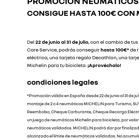
PROMOCIÓN NEUMÁTICOS 
CONSIGUE HASTA
100€ CON 
Del
22 de junio al 31 de julio
, con el cambio de tu
Care Service, podrás conseguir
hasta 100€*
de 
eléctrica, una tarjeta regalo Decathlon, una tarj
Michelin para tu bicicleta.
¡Aprovéchalo!
condiciones legales
*Promoción válida en España desde 22 de junio al 31 de jul
montaje de 2 o 4 neumáticos MICHELIN para Turismo, SUV o 
Reembolso, Cheque Carburante, Cheque Recarga Eléctrica
un juego de neumáticos Michelin para bicicleta, por val
neumáticos validados. MICHELIN podrá dar por finalizada
alcanzado el límite de neumáticos validados. No acumul