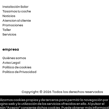
Instalación Solar
Tasamos tu coche
Noticias
Atencion al cliente
Promociones
Taller
Servicios
empresa
Quiénes somos
Aviso Legal
Política de cookies
Política de Privacidad
Copyright © 2026 Todos los derechos reservados
Plataforma Concesión by
Releasemarketing S.L.
ilizamos cookies propias y de terceros para permitir la navegación por 
gina web y la utilización de los servicios ofrecidos en ella. Al pulsar el
tón "Acepto" consiente dichas cookies. Puede obtener más informació