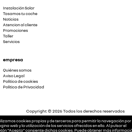
Instalación Solar
Tasamos tu coche
Noticias
Atencion al cliente
Promociones
Taller
Servicios
empresa
Quiénes somos
Aviso Legal
Política de cookies
Política de Privacidad
Copyright © 2026 Todos los derechos reservados
Plataforma Concesión by
Releasemarketing S.L.
ilizamos cookies propias y de terceros para permitir la navegación por 
gina web y la utilización de los servicios ofrecidos en ella. Al pulsar el
tón "Acepto" consiente dichas cookies. Puede obtener más informació