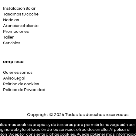
Instalación Solar
Tasamos tu coche
Noticias
Atencion al cliente
Promociones
Taller
Servicios
empresa
Quiénes somos
Aviso Legal
Política de cookies
Política de Privacidad
Copyright © 2026 Todos los derechos reservados
Plataforma Concesión by
Releasemarketing S.L.
ilizamos cookies propias y de terceros para permitir la navegación por 
gina web y la utilización de los servicios ofrecidos en ella. Al pulsar el
tón "Acepto" consiente dichas cookies. Puede obtener más informació